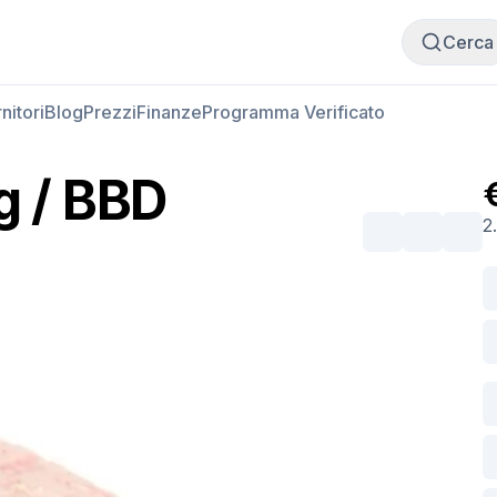
Compra carne
Vendi carne
Cerca
nitori
Blog
Prezzi
Finanze
Programma Verificato
g / BBD
2