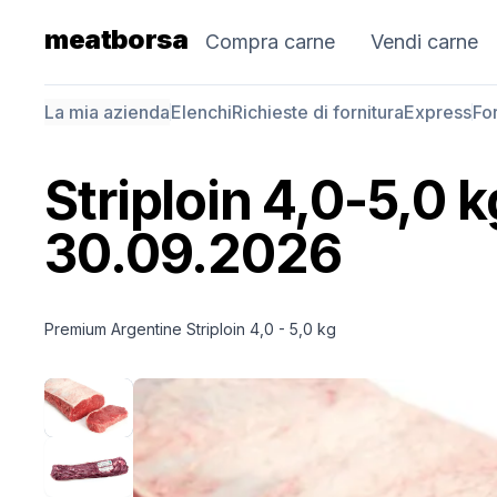
meatborsa
Compra carne
Vendi carne
La mia azienda
Elenchi
Richieste di fornitura
Express
For
Striploin 4,0-5,0 k
30.09.2026
Premium Argentine Striploin 4,0 - 5,0 kg