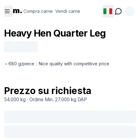
Compra
Vendi
m.
carne
carne
Compra carne
Vendi carne
Heavy Hen Quarter Leg
＞680 g/piece；Nice quality with competitive price
Prezzo su richiesta
54.000 kg
·
Ordine Min.
27.000 kg
DAP