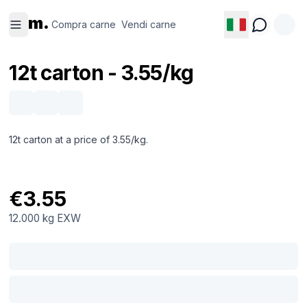
Compra
Vendi
m.
carne
carne
Compra carne
Vendi carne
12t carton - 3.55/kg
12t carton at a price of 3.55/kg.
€3.55
12.000 kg
EXW