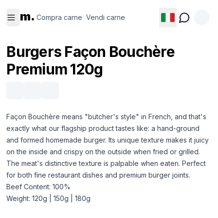
Compra
Vendi
m.
carne
carne
Compra carne
Vendi carne
Burgers Façon Bouchère
Premium 120g
Façon Bouchère means "butcher's style" in French, and that's
exactly what our flagship product tastes like: a hand-ground
and formed homemade burger. Its unique texture makes it juicy
on the inside and crispy on the outside when fried or grilled.
The meat's distinctive texture is palpable when eaten. Perfect
for both fine restaurant dishes and premium burger joints.
Beef Content: 100%
Weight: 120g | 150g | 180g