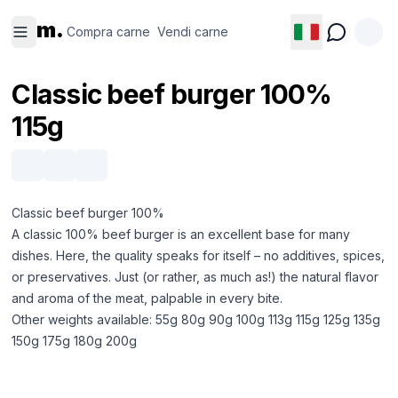
Compra
Vendi
m.
carne
carne
Compra carne
Vendi carne
Classic beef burger 100%
115g
Classic beef burger 100%
A classic 100% beef burger is an excellent base for many
dishes. Here, the quality speaks for itself – no additives, spices,
or preservatives. Just (or rather, as much as!) the natural flavor
and aroma of the meat, palpable in every bite.
Other weights available: 55g 80g 90g 100g 113g 115g 125g 135g
150g 175g 180g 200g