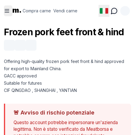
Compra
Vendi
m.
carne
carne
Compra carne
Vendi carne
Frozen pork feet front & hind
Offering high-quality frozen pork feet front & hind approved
for export to Mainland China.
GACC approved
Suitable for futures
CIF QINGDAO , SHANGHAI , YANTIAN
🚨
Avviso di rischio potenziale
Questo account potrebbe impersonare un'azienda
legittima. Non è stato verificato da Meatborsa e