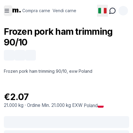
Compra
Vendi
m.
carne
carne
Compra carne
Vendi carne
Frozen pork ham trimming
90/10
Frozen pork ham trimming 90/10, exw Poland
€2.07
21.000 kg
·
Ordine Min.
21.000 kg
EXW
Poland