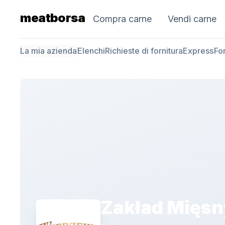
meatborsa
Compra carne
Vendi carne
La mia azienda
Elenchi
Richieste di fornitura
Express
For
Zakład Mięsn