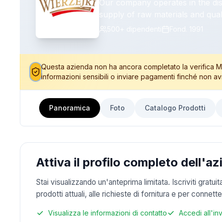
Our company operates in the dist
supply of raw materials and qua
international markets. We specia
500+
dipendenti
Fond.
1991
equipment, meeting the needs of 
HoReCa clients. The foundation of our business is close cooperation with supplier and
slaughterhouse certifications, en
Questa azienda non ha ancora completato la verifica Mea
consistent quality. All activities
informazioni sensibili o inviare pagamenti finché non av
quality systems, including HACCP. We prioritize on-time delivery and are compatible
online business services. These
Panoramica
Foto
Catalogo Prodotti
fulfillment of both existing contracts and spot ser
and the connection is based on 
connection, with continuous serv
Attiva il profilo completo dell'a
Stai visualizzando un'anteprima limitata. Iscriviti gratui
prodotti attuali, alle richieste di fornitura e per conne
Visualizza le informazioni di contatto
Accedi all'in