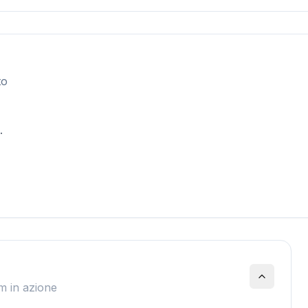
to
.
m in azione