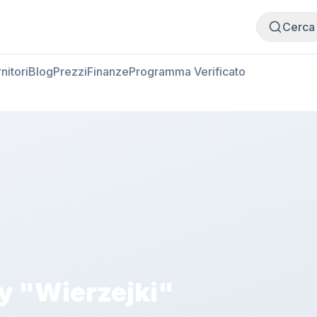
Compra carne
Vendi carne
Cerca
nitori
Blog
Prezzi
Finanze
Programma Verificato
y "Wierzejki"