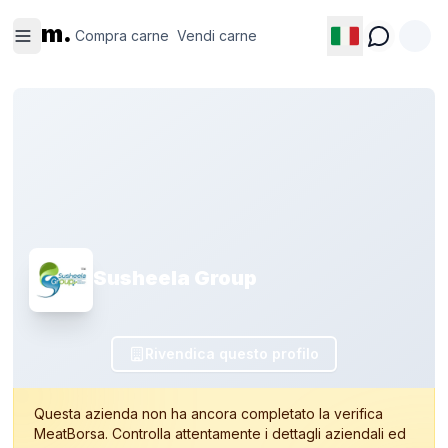
Compra
Vendi
m.
carne
carne
Compra carne
Vendi carne
Susheela Group
Rivendica questo profilo
Questa azienda non ha ancora completato la verifica
MeatBorsa. Controlla attentamente i dettagli aziendali ed