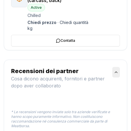
(carcass, back)
Active
Chilled
Chiedi prezzo
·
Chiedi quantità
kg
Contatta
Recensioni dei partner
Cosa dicono acquirenti, fornitori e partner
dopo aver collaborato
* Le recensioni vengono inviate solo tra aziende verificate e
hanno scopo puramente informativo. Non costituiscono
raccomandazione né consulenza commerciale da parte di
Meatborsa.