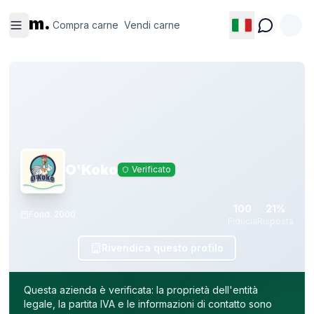
Compra
Vendi
m.
carne
carne
Compra carne
Vendi carne
O'Koko
Verificato
100
21%
Fond.
2000
Fiducia
Risposta
Rivendica questo profilo
Questa azienda è verificata: la proprietà dell'entità
legale, la partita IVA e le informazioni di contatto sono