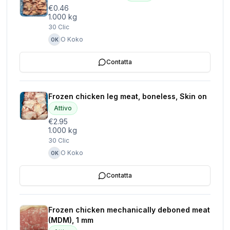
€0.46
1.000 kg
30
Clic
O Koko
OK
Contatta
Frozen chicken leg meat, boneless, Skin on
Attivo
€2.95
1.000 kg
30
Clic
O Koko
OK
Contatta
Frozen chicken mechanically deboned meat
(MDM), 1 mm