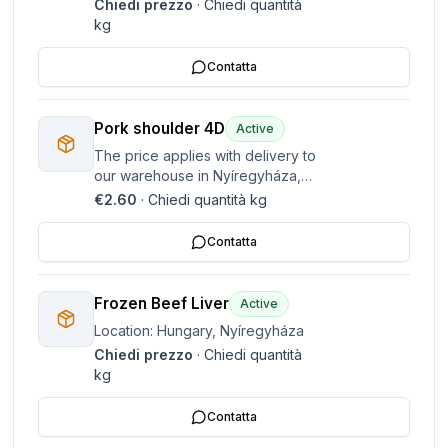
Hungary. Please contact us if you
Chiedi prezzo
·
Chiedi quantità
wish to negotiate payment terms
kg
and quantity, and please include
certificates and information on
Contatta
the
Pork shoulder 4D
Active
The price applies with delivery to
our warehouse in Nyíregyháza,
Hungary. Please contact us if you
€2.60
·
Chiedi quantità
kg
wish to negotiate payment terms
and quantity, and please include
Contatta
certificates and information on
the
Frozen Beef Liver
Active
Location: Hungary, Nyíregyháza
Chiedi prezzo
·
Chiedi quantità
kg
Contatta