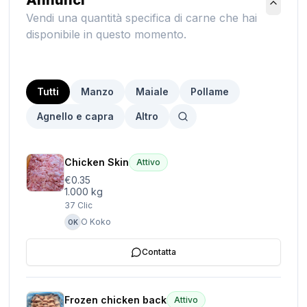
Annunci
Vendi una quantità specifica di carne che hai
disponibile in questo momento.
Tutti
Manzo
Maiale
Pollame
Agnello e capra
Altro
Chicken Skin
Attivo
€0.35
1.000 kg
37
Clic
O Koko
OK
Contatta
Frozen chicken back
Attivo