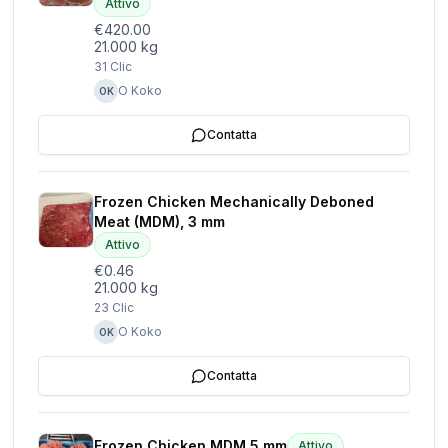
Attivo
€420.00
21.000 kg
31
Clic
O Koko
OK
Contatta
Frozen Chicken Mechanically Deboned
Meat (MDM), 3 mm
Attivo
€0.46
21.000 kg
23
Clic
O Koko
OK
Contatta
Frozen Chicken MDM 5 mm
Attivo