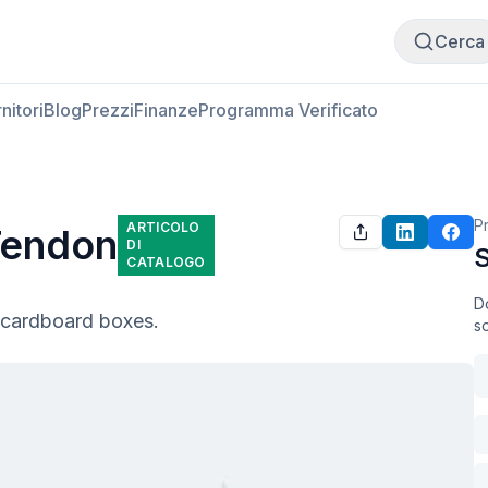
Compra carne
Vendi carne
Cerca
nitori
Blog
Prezzi
Finanze
Programma Verificato
P
ARTICOLO
Tendon
DI
S
CATALOGO
Do
n cardboard boxes.
so