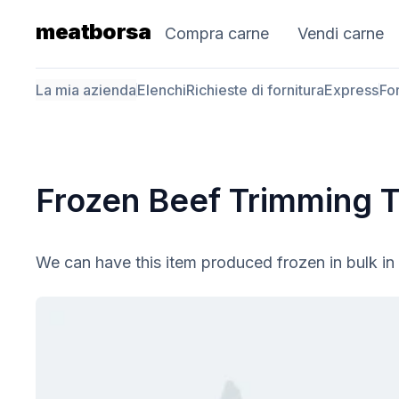
meatborsa
Compra carne
Vendi carne
La mia azienda
Elenchi
Richieste di fornitura
Express
For
Frozen Beef Trimming 
We can have this item produced frozen in bulk i