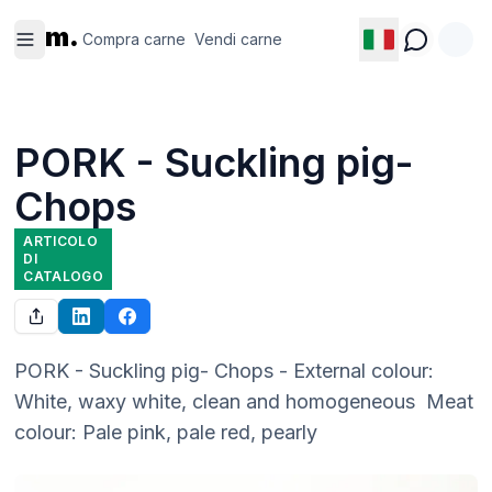
Compra
Vendi
m.
carne
carne
Compra carne
Vendi carne
PORK - Suckling pig-
Chops
ARTICOLO
DI
CATALOGO
PORK - Suckling pig- Chops - External colour: 
White, waxy white, clean and homogeneous  Meat 
colour: Pale pink, pale red, pearly