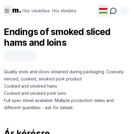
Hús
Hús
m.
vásárlása
eladása
Hús vásárlása
Hús eladása
Endings of smoked sliced
hams and loins
Quality ends and slices obtained during packaging. Coarsely
minced, cooked, smoked pork product.
Cooked and smoked hams
Cooked and smoked pork loins
Full spec sheet available. Multiple production dates and
different quantities - ask for details.
Ár kérésre