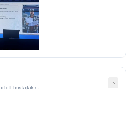
artott húsfajtákat.