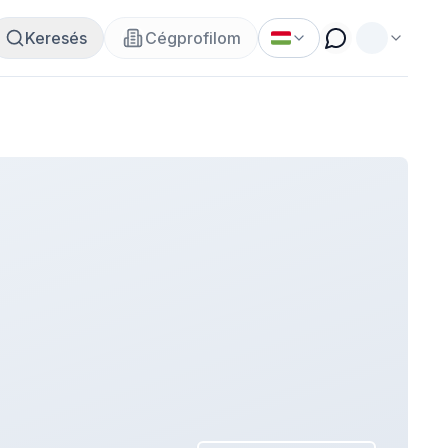
Keresés
Cégprofilom