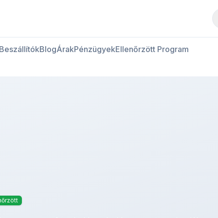
Hús vásárlása
Hús eladása
Beszállítók
Blog
Árak
Pénzügyek
Ellenőrzött Program
nőrzött