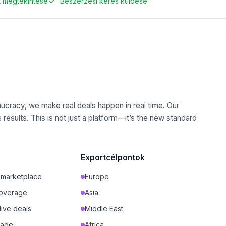
et megtekintése
Beszerzési kérés küldése
aucracy, we make real deals happen in real time. Our
results. This is not just a platform—it’s the new standard
Exportcélpontok
 marketplace
Europe
coverage
Asia
ive deals
Middle East
rade
Africa