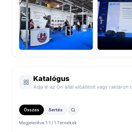
Katalógus
Adja el az Ön által előállított vagy raktáron t
Összes
Sertés
Megjelenítve 1-1 / 1 Termékek