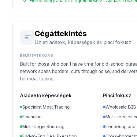
Elérhetőségi adatok megtekintése
Aktuális készl
Cégáttekintés
Üzleti adatok, képességek és piaci fókusz
BEMUTATKOZÁS
Built for those who don’t have time for old-school bure
network spans borders, cuts through noise, and delivers 
for meat trading.
Alapvető képességek
Piaci fókusz
Specialist Meat Trading
Wholesale B2B
Financing
Multi-species 
Multi-Origin Sourcing
Tendering and l
End-to-End Deal Execution
Cross-border t