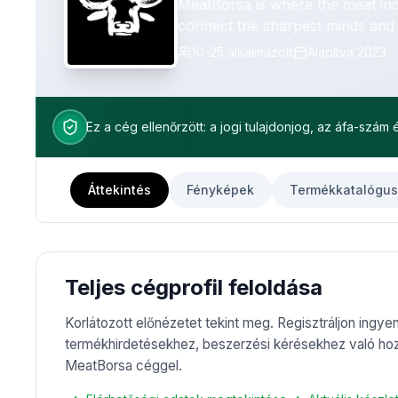
MeatBorsa is where the meat ind
connect the sharpest minds and 
trade.
10-25
alkalmazott
Alapítva
2023
Ez a cég ellenőrzött: a jogi tulajdonjog, az áfa-szám
Áttekintés
Fényképek
Termékkatalógu
Teljes cégprofil feloldása
Korlátozott előnézetet tekint meg. Regisztráljon ingye
termékhirdetésekhez, beszerzési kérésekhez való hoz
MeatBorsa céggel.