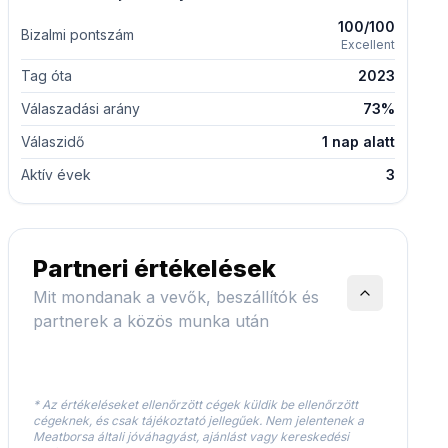
100/100
Bizalmi pontszám
Excellent
Tag óta
2023
Válaszadási arány
73%
Válaszidő
1 nap alatt
Aktív évek
3
Partneri értékelések
Mit mondanak a vevők, beszállítók és
partnerek a közös munka után
* Az értékeléseket ellenőrzött cégek küldik be ellenőrzött
cégeknek, és csak tájékoztató jellegűek. Nem jelentenek a
Meatborsa általi jóváhagyást, ajánlást vagy kereskedési