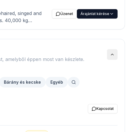
Üzenet
Árajánlat kérése
 kg
orth, Philippines;
Korea ; Hong Kong
t, amelyből éppen most van készlete.
Bárány és kecske
Egyéb
Kapcsolat