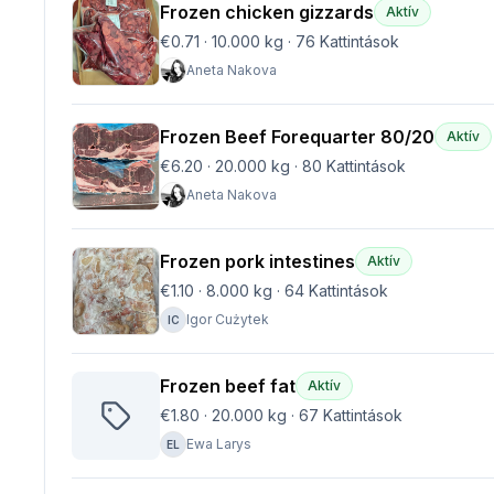
Frozen chicken gizzards
Aktív
€0.71
·
10.000 kg
·
76
Kattintások
Aneta Nakova
Frozen Beef Forequarter 80/20
Aktív
€6.20
·
20.000 kg
·
80
Kattintások
Aneta Nakova
Frozen pork intestines
Aktív
€1.10
·
8.000 kg
·
64
Kattintások
Igor Cużytek
IC
Frozen beef fat
Aktív
€1.80
·
20.000 kg
·
67
Kattintások
Ewa Larys
EL