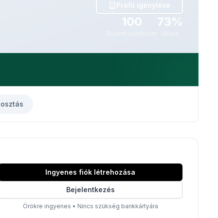
Profil igénylése
100
73%
Bizalmi pontszám
Válasz
osztás
Ingyenes fiók létrehozása
Bejelentkezés
Örökre ingyenes
•
Nincs szükség bankkártyára