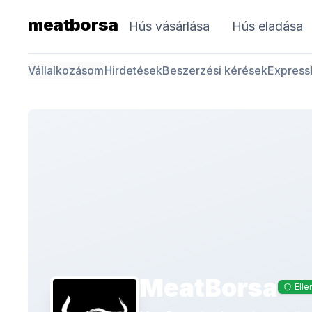
meatborsa
Hús vásárlása
Hús eladása
Vállalkozásom
Hirdetések
Beszerzési kérések
Express
MeatBorsa
Elle