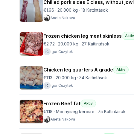
Chilled pork sides E class, without jow
€1.96
·
20.000 kg
·
18
Kattintások
Aneta Nakova
Frozen chicken leg meat skinless
Aktí
€2.72
·
20.000 kg
·
27
Kattintások
Igor Cużytek
IC
Chicken leg quarters A grade
Aktív
€1.13
·
20.000 kg
·
34
Kattintások
Igor Cużytek
IC
Frozen Beef fat
Aktív
€1.18
·
Mennyiség kérésre
·
75
Kattintások
Aneta Nakova