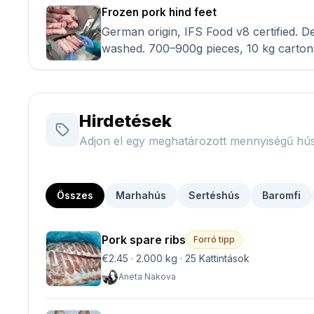
Frozen pork hind feet
German origin, IFS Food v8 certified. Dehaired, singed and
washed. 700–900g pieces, 10 kg cartons. 40,000
available, regular supply. Ready to ship to Asia. Contact us
for specifications. 1.11 USD CIF Manila N
Ho Chi Minh, Vietnam ; Busan, South 
Hirdetések
Adjon el egy meghatározott mennyiségű hús
Összes
Marhahús
Sertéshús
Baromfi
Pork spare ribs
Forró tipp
€2.45
·
2.000 kg
·
25
Kattintások
Aneta Nakova