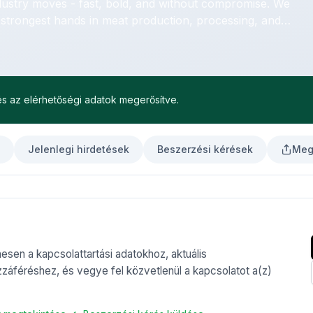
ustry moves - fast, bold, and without compromise. We
strongest hands in meat production, processing, and
 és az elérhetőségi adatok megerősítve.
s
Jelenlegi hirdetések
Beszerzési kérések
Meg
nesen a kapcsolattartási adatokhoz, aktuális
záféréshez, és vegye fel közvetlenül a kapcsolatot a(z)