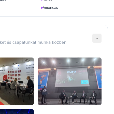
Americas
nket és csapatunkat munka közben