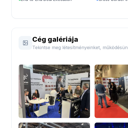
Cég galériája
Tekintse meg létesítményeinket, működésü