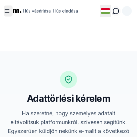
Hús
Hús
m.
vásárlása
eladása
Hús vásárlása
Hús eladása
Adattörlési kérelem
Ha szeretné, hogy személyes adatait
eltávolítsuk platformunkról, szívesen segítünk.
Egyszerűen küldjön nekünk e-mailt a következő