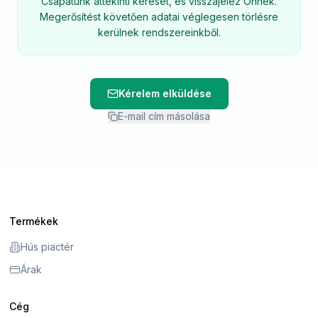
Csapatunk áttekinti kérését, és visszajelez Önnek.
Megerősítést követően adatai véglegesen törlésre
kerülnek rendszereinkből.
Kérelem elküldése
E-mail cím másolása
Termékek
Hús piactér
Árak
Cég