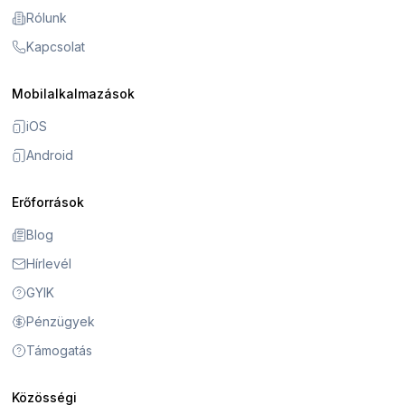
Rólunk
Kapcsolat
Mobilalkalmazások
iOS
Android
Erőforrások
Blog
Hírlevél
GYIK
Pénzügyek
Támogatás
Közösségi