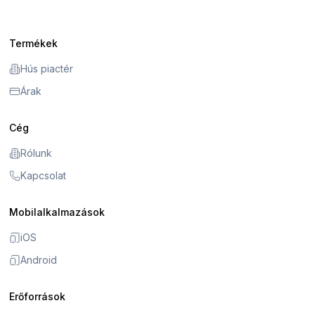
Termékek
Hús piactér
Árak
Cég
Rólunk
Kapcsolat
Mobilalkalmazások
iOS
Android
Erőforrások