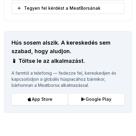
Tegyen fel kérdést a MeatBorsának
Hús sosem alszik.
A kereskedés sem
szabad, hogy aludjon.
📱
Töltse le az alkalmazást.
A farmtól a telefonig — fedezze fel, kereskedjen és
kapcsolódjon a globális húspiacához bármikor,
bárhonnan a Meatborsa alkalmazással.
App Store
Google Play