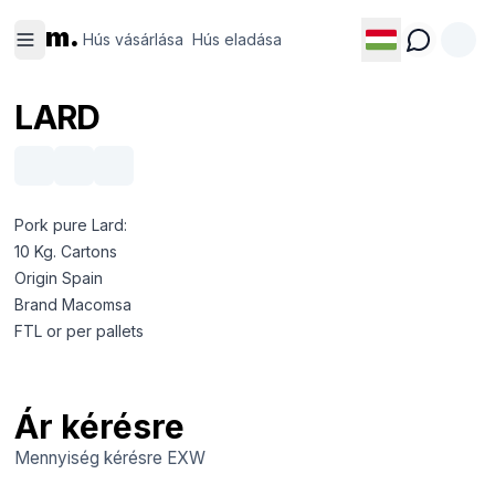
Hús
Hús
m.
vásárlása
eladása
Hús vásárlása
Hús eladása
LARD
Pork pure Lard:
10 Kg. Cartons
Origin Spain
Brand Macomsa
FTL or per pallets
Ár kérésre
Mennyiség kérésre
EXW