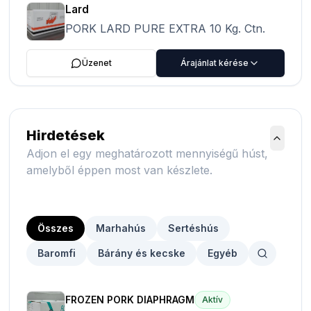
Lard
PORK LARD PURE EXTRA 10 Kg. Ctn.
Üzenet
Árajánlat kérése
Hirdetések
Adjon el egy meghatározott mennyiségű húst,
amelyből éppen most van készlete.
Összes
Marhahús
Sertéshús
Baromfi
Bárány és kecske
Egyéb
FROZEN PORK DIAPHRAGM
Aktív