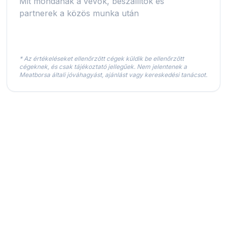
Mit mondanak a vevők, beszállítók és
partnerek a közös munka után
* Az értékeléseket ellenőrzött cégek küldik be ellenőrzött
cégeknek, és csak tájékoztató jellegűek. Nem jelentenek a
Meatborsa általi jóváhagyást, ajánlást vagy kereskedési tanácsot.