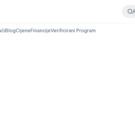
Kupi meso
Prodaj meso
ači
Blog
Cijene
Financije
Verificirani Program