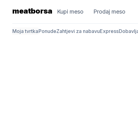
meatborsa
Kupi meso
Prodaj meso
Moja tvrtka
Ponude
Zahtjevi za nabavu
Express
Dobavlj