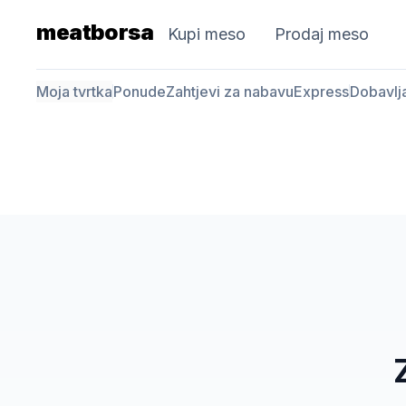
meatborsa
Kupi meso
Prodaj meso
Moja tvrtka
Ponude
Zahtjevi za nabavu
Express
Dobavlj