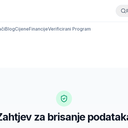
Kupi meso
Prodaj meso
ači
Blog
Cijene
Financije
Verificirani Program
Zahtjev za brisanje podatak