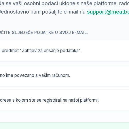
 da se vaši osobni podaci uklone s naše platforme, ra
ednostavno nam pošaljite e-mail na
support@meatb
ČITE SLJEDEĆE PODATKE U SVOJ E-MAIL:
te predmet "Zahtjev za brisanje podataka".
no ime povezano s vašim računom.
dresa s kojom ste se registrirali na našoj platformi.