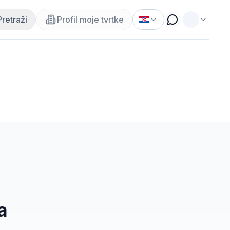
Pretraži
Profil moje tvrtke
a