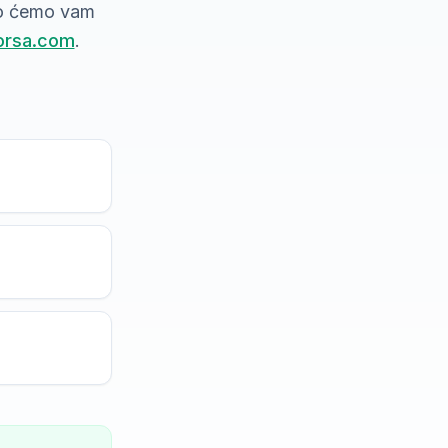
do ćemo vam
orsa.com
.