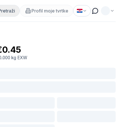
Pretraži
Profil moje tvrtke
€0.45
0.000 kg
EXW