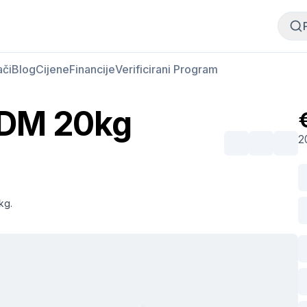
Kupi meso
Prodaj meso
ači
Blog
Cijene
Financije
Verificirani Program
MDM 20kg
2
kg.