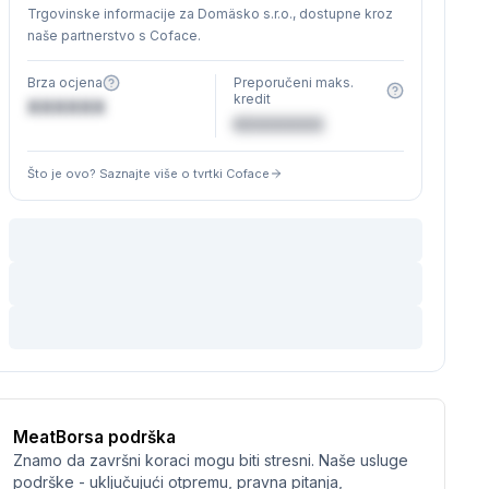
Trgovinske informacije za Domäsko s.r.o., dostupne kroz
naše partnerstvo s Coface.
Brza ocjena
Preporučeni maks.
kredit
XXXXXX
€XXXXXX
Što je ovo? Saznajte više o tvrtki Coface
MeatBorsa podrška
Znamo da završni koraci mogu biti stresni. Naše usluge
podrške - uključujući otpremu, pravna pitanja,