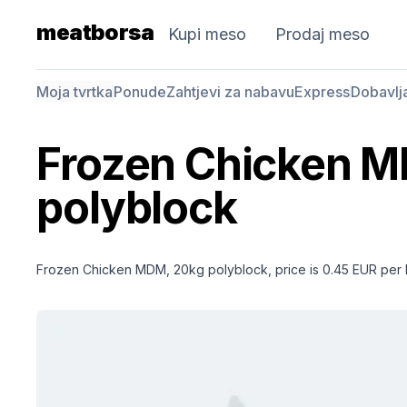
meatborsa
Kupi meso
Prodaj meso
Moja tvrtka
Ponude
Zahtjevi za nabavu
Express
Dobavlj
Frozen Chicken 
polyblock
Frozen Chicken MDM, 20kg polyblock, price is 0.45 EUR per 