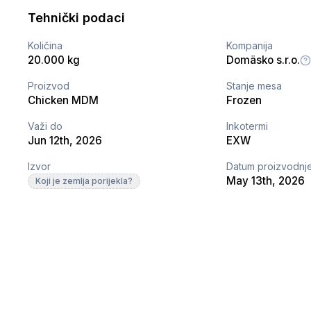
Tehnički podaci
Količina
Kompanija
20.000 kg
Domäsko s.r.o.
Proizvod
Stanje mesa
Chicken MDM
Frozen
Važi do
Inkotermi
Jun 12th, 2026
EXW
Izvor
Datum proizvodnj
May 13th, 2026
Koji je zemlja porijekla?