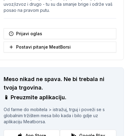
uvoz/izvoz i drugo - tu su da smanje brige i održe vaš
posao na pravom putu.
Prijavi oglas
Postavi pitanje MeatBorsi
Meso nikad ne spava.
Ne bi trebala ni
tvoja trgovina.
📱
Preuzmite aplikaciju.
Od farme do mobitela > istražuj, trguj i poveži se s
globalnim tržištem mesa bilo kada i bilo gdje uz
aplikaciju Meatborsa.
App Store
Google Play