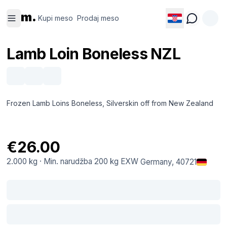
Kupi
Prodaj
m.
meso
meso
Kupi meso
Prodaj meso
Lamb Loin Boneless NZL
Frozen Lamb Loins Boneless, Silverskin off from New Zealand
€26.00
2.000 kg
·
Min. narudžba
200 kg
EXW
Germany
, 40721