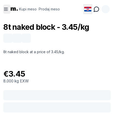
Kupi
Prodaj
m.
meso
meso
Kupi meso
Prodaj meso
8t naked block - 3.45/kg
8t naked block at a price of 3.45/kg.
€3.45
8.000 kg
EXW