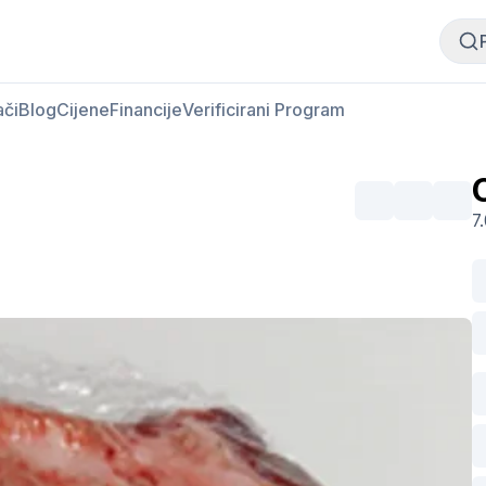
Kupi meso
Prodaj meso
ači
Blog
Cijene
Financije
Verificirani Program
7