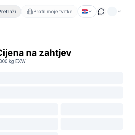
Pretraži
Profil moje tvrtke
Cijena na zahtjev
.000 kg
EXW