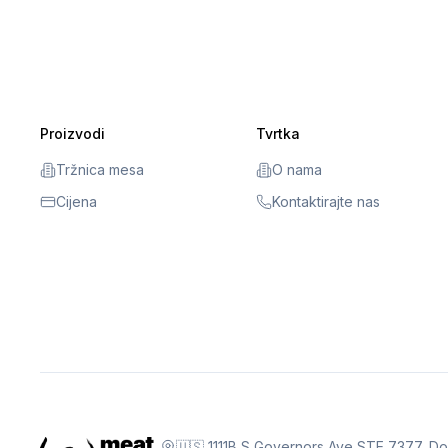
Proizvodi
Tvrtka
Tržnica mesa
O nama
Cijena
Kontaktirajte nas
🇺🇸 1111B S Governors Ave STE 7377, D