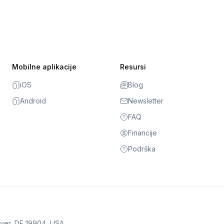
Mobilne aplikacije
Resursi
iOS
Blog
Android
Newsletter
FAQ
Financije
Podrška
over, DE 19904, USA