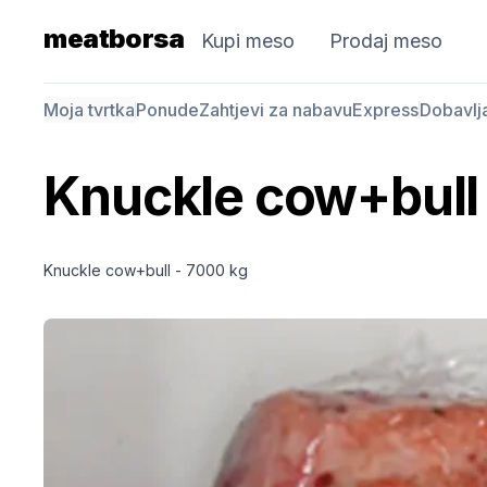
meatborsa
Kupi meso
Prodaj meso
Moja tvrtka
Ponude
Zahtjevi za nabavu
Express
Dobavlj
Knuckle cow+bull
Knuckle cow+bull - 7000 kg