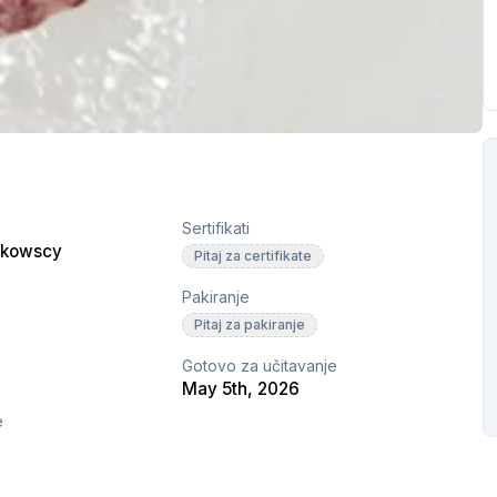
Sertifikati
łkowscy
Pitaj za certifikate
Pakiranje
Pitaj za pakiranje
Gotovo za učitavanje
May 5th, 2026
e