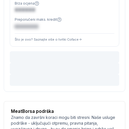
Brza ocjena
XXXXXX
Preporučeni maks. kredit
€XXXXXX
Što je ovo? Saznajte više o tvrtki Coface
MeatBorsa podrška
Znamo da završni koraci mogu biti stresni. Naše usluge
podrške - uključujući otpremu, pravna pitanja,
uvoz/izvoz i drugo - tu su da smanje brige i održe vaš