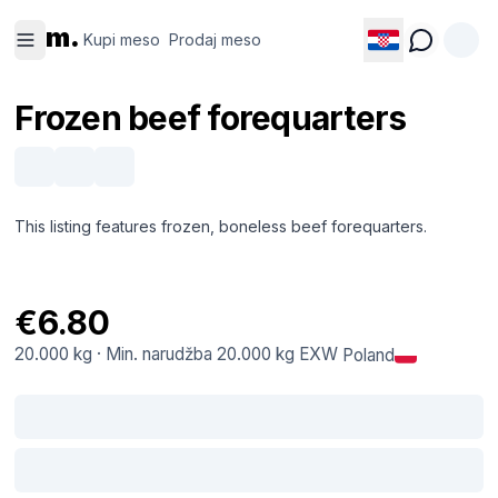
Kupi
Prodaj
m.
meso
meso
Kupi meso
Prodaj meso
Frozen beef forequarters
This listing features frozen, boneless beef forequarters.
€6.80
20.000 kg
·
Min. narudžba
20.000 kg
EXW
Poland