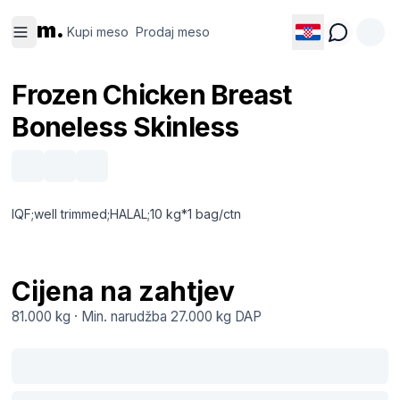
Kupi
Prodaj
m.
meso
meso
Kupi meso
Prodaj meso
Frozen Chicken Breast
Boneless Skinless
IQF;well trimmed;HALAL;10 kg*1 bag/ctn
Cijena na zahtjev
81.000 kg
·
Min. narudžba
27.000 kg
DAP