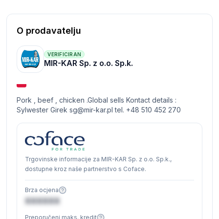
O prodavatelju
VERIFICIRAN
MIR-KAR Sp. z o.o. Sp.k.
Pork , beef , chicken .Global sells Kontact details :
Sylwester Girek
sg@mir-kar.pl
tel. +48 510 452 270
Trgovinske informacije za MIR-KAR Sp. z o.o. Sp.k.,
dostupne kroz naše partnerstvo s Coface.
Brza ocjena
XXXXXX
Preporučeni maks. kredit