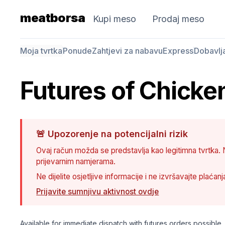
meatborsa
Kupi meso
Prodaj meso
Moja tvrtka
Ponude
Zahtjevi za nabavu
Express
Dobavlj
Futures of Chick
🚨
Upozorenje na potencijalni rizik
Ovaj račun možda se predstavlja kao legitimna tvrtka. N
prijevarnim namjerama.
Ne dijelite osjetljive informacije i ne izvršavajte plaća
Prijavite sumnjivu aktivnost ovdje
Available for immediate dispatch with futures orders possible.