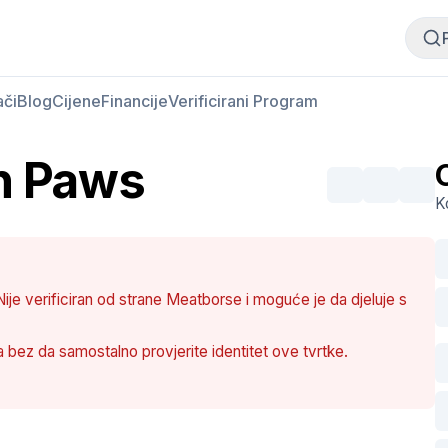
Kupi meso
Prodaj meso
ači
Blog
Cijene
Financije
Verificirani Program
en Paws
K
ije verificiran od strane Meatborse i moguće je da djeluje s
nja bez da samostalno provjerite identitet ove tvrtke.