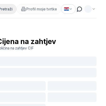
Pretraži
Profil moje tvrtke
Cijena na zahtjev
oličina na zahtjev
CIF