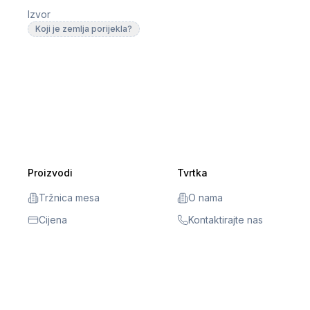
Izvor
Koji je zemlja porijekla?
Proizvodi
Tvrtka
Tržnica mesa
O nama
Cijena
Kontaktirajte nas