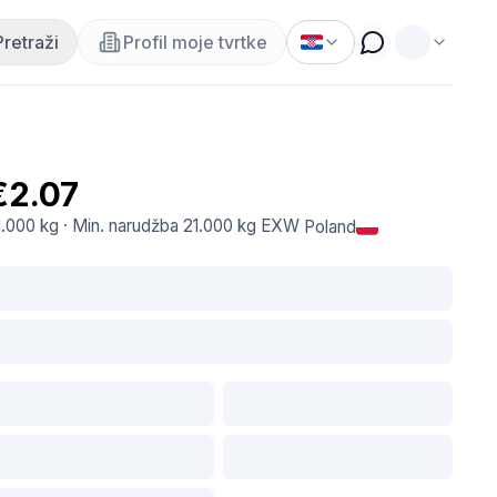
Pretraži
Profil moje tvrtke
€2.07
1.000 kg
·
Min. narudžba
21.000 kg
EXW
Poland