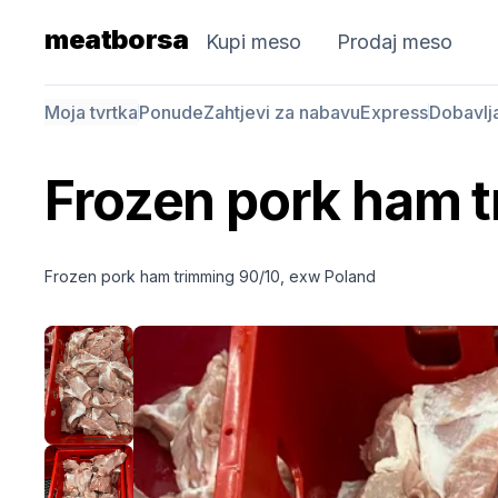
meatborsa
Kupi meso
Prodaj meso
Moja tvrtka
Ponude
Zahtjevi za nabavu
Express
Dobavlj
Frozen pork ham 
Frozen pork ham trimming 90/10, exw Poland