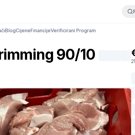
Kupi meso
Prodaj meso
ači
Blog
Cijene
Financije
Verificirani Program
trimming 90/10
2