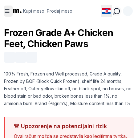
Kupi
Prodaj
m.
meso
meso
Kupi meso
Prodaj meso
Frozen Grade A+ Chicken
Feet, Chicken Paws
100% Fresh, Frozen and Well processed, Grade A quality,
Frozen by BQF (Block Quick Frozen), shelf life 24 months,
Feather off, Outer yellow skin off, no black spot, no bruises, no
blood stain or bad odor, broken bones less than 1%, no
ammonia burn, Brand (Pilgrim’s), Moisture content less than 1%
🚨
Upozorenje na potencijalni rizik
Ovaj račun možda se predstavlja kao legitimna tvrtka.