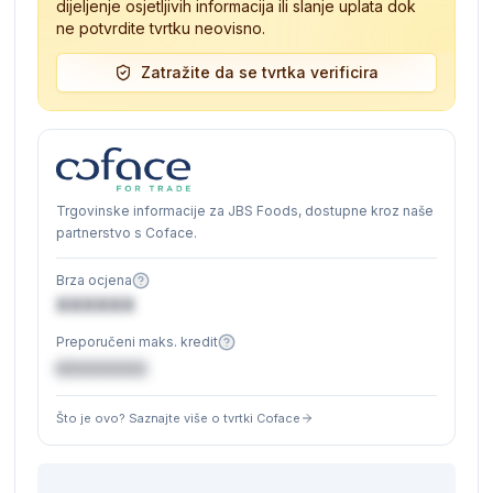
dijeljenje osjetljivih informacija ili slanje uplata dok
ne potvrdite tvrtku neovisno.
Zatražite da se tvrtka verificira
Trgovinske informacije za JBS Foods, dostupne kroz naše
partnerstvo s Coface.
Brza ocjena
XXXXXX
Preporučeni maks. kredit
€XXXXXX
Što je ovo? Saznajte više o tvrtki Coface