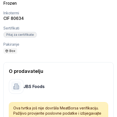
Frozen
Inkotermi
CIF
80634
Sertifikati
Pitaj za certifikate
Pakiranje
Box
O prodavatelju
JBS Foods
Ova tvrtka još nije dovršila MeatBorsa verifikaciju.
Pažljivo provjerite poslovne podatke i izbjegavajte