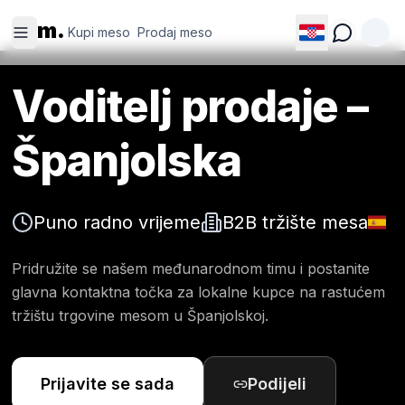
Kupi
Prodaj
m.
meso
meso
Kupi meso
Prodaj meso
Voditelj prodaje –
Španjolska
Puno radno vrijeme
B2B tržište mesa
Pridružite se našem međunarodnom timu i postanite
glavna kontaktna točka za lokalne kupce na rastućem
tržištu trgovine mesom u Španjolskoj.
Prijavite se sada
Podijeli