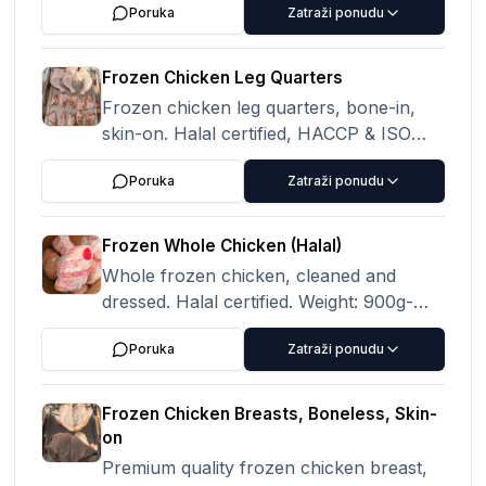
Poruka
Zatraži ponudu
Storage: -18°C. Packaging: 10kg cartons
or 2kg×6. IQF available
Frozen Chicken Leg Quarters
Frozen chicken leg quarters, bone-in,
skin-on. Halal certified, HACCP & ISO
9001. Origin: China. Storage: -18°C.
Poruka
Zatraži ponudu
Packaging: 10kg cartons.
Frozen Whole Chicken (Halal)
Whole frozen chicken, cleaned and
dressed. Halal certified. Weight: 900g-
1300g per bird. Origin: China. Storage:
Poruka
Zatraži ponudu
-18°C.
Frozen Chicken Breasts, Boneless, Skin-
on
Premium quality frozen chicken breast,