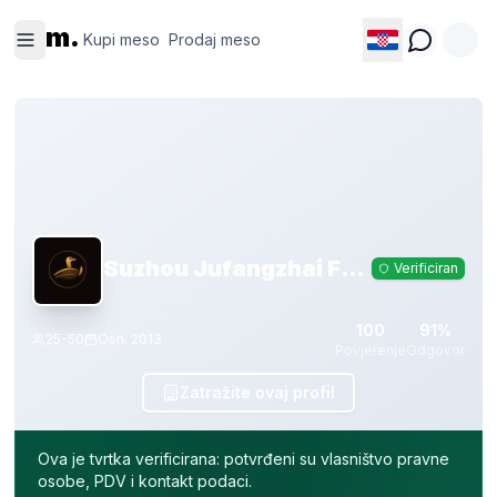
Kupi
Prodaj
m.
meso
meso
Kupi meso
Prodaj meso
Suzhou Jufangzhai Food Co., Ltd.
Verificiran
100
91%
25-50
Osn.
2013
Povjerenje
Odgovor
Zatražite ovaj profil
Ova je tvrtka verificirana: potvrđeni su vlasništvo pravne
osobe, PDV i kontakt podaci.