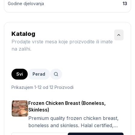
Godine djelovanja
13
Katalog
Prodajte vrste mesa koje proizvodite ili imate
na zalihi.
Svi
Perad
Prikazujem 1-12 od 12 Proizvodi
Frozen Chicken Breast (Boneless,
Skinless)
Premium quality frozen chicken breast,
boneless and skinless. Halal certified,
HACCP & ISO 9001. Origin: China.