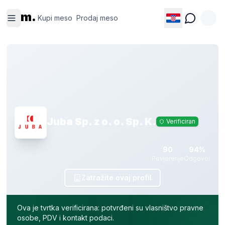
Kupi
Prodaj
m.
meso
meso
Kupi meso
Prodaj meso
Juba Sp. z o. o. Sp. K.
Verificiran
90
94%
Povjerenje
Odgovor
Zatražite ovaj profil
Ova je tvrtka verificirana: potvrđeni su vlasništvo pravne
osobe, PDV i kontakt podaci.