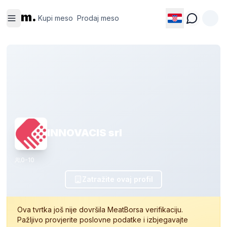
Kupi
Prodaj
m.
meso
meso
Kupi meso
Prodaj meso
INNOVACIS srl
0-10
Zatražite ovaj profil
Ova tvrtka još nije dovršila MeatBorsa verifikaciju.
Pažljivo provjerite poslovne podatke i izbjegavajte