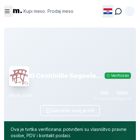
Kupi
Prodaj
m.
meso
meso
Kupi meso
Prodaj meso
El Cochinillo Segoviano SL
Verificiran
100
100%
Osn.
2009
Povjerenje
Odgovor
Zatražite ovaj profil
Ova je tvrtka verificirana: potvrđeni su vlasništvo pravne
osobe, PDV i kontakt podaci.