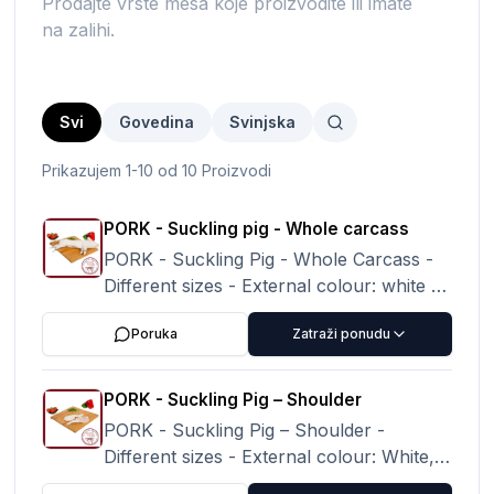
Prodajte vrste mesa koje proizvodite ili imate
na zalihi.
Svi
Govedina
Svinjska
Prikazujem 1-10 od 10 Proizvodi
PORK - Suckling pig - Whole carcass
PORK - Suckling Pig - Whole Carcass -
Different sizes - External colour: white or
pale pink, clean and homogeneous. Meat
Poruka
Zatraži ponudu
colour: pale pink, pale red.
PORK - Suckling Pig – Shoulder
PORK - Suckling Pig – Shoulder -
Different sizes - External colour: White,
waxy white, clean and homogeneous.