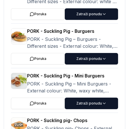
Different sizes - External colour: white or
pale pink, clean and homogeneous. Meat
Poruka
Zatraži ponudu
colour: pale pink, pale red.
PORK - Suckling Pig - Burguers
PORK - Suckling Pig – Burguers -
Different sizes - External colour: White,
waxy white, clean and homogeneous.
Poruka
Zatraži ponudu
Meat colour: Pale pink, pale red, pearly
PORK - Suckling Pig - Mini Burguers
PORK - Suckling Pig – Mini Burguers -
External colour: White, waxy white,
clean and homogeneous. Meat colour:
Poruka
Zatraži ponudu
Pale pink, pale red, pear
PORK - Suckling pig- Chops
PORK - Suckling pig- Chops - External