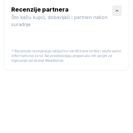
Recenzije partnera
Što kažu kupci, dobavljači i partneri nakon
suradnje
* Recenzije razmjenjuju isključivo verificirane tvrtke i služe samo
informativnoj svrsi. Ne predstavljaju preporuku niti savjet za
trgovanje od strane Meatborse.