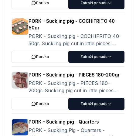
Poruka
Zatraži ponudu
Meat colour: Pale pink, pale red, pearly
PORK - Suckling pig - COCHIFRITO 40-
50gr
PORK - Suckling pig - COCHIFRITO 40-
50gr. Suckling pig cut in little pieces.
MAY CONTAIN BONES AND/OR SKIN
Poruka
Zatraži ponudu
PORK - Suckling pig - PIECES 180-200gr
PORK - Suckling pig - PIECES 180-
200gr. Suckling pig cut in little pieces.
MAY CONTAIN BONES AND/OR SKIN
Poruka
Zatraži ponudu
PORK - Suckling pig - Quarters
PORK - Suckling Pig - Quarters -