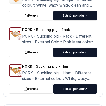
colour: White, waxy white, clean and
homogeneous Meat colour: Pale pink,
Poruka
Zatraži ponudu
pale red, pearly
PORK - Suckling pig - Rack
PORK - Suckling pig - Rack - Different
sizes - External Color: Pink Meat color:
Pale pink to light red
Poruka
Zatraži ponudu
PORK - Suckling pig - Ham
PORK - Suckling pig - Ham - Different
sizes - External colour: White, waxy
white, clean and homogeneous Meat
Poruka
Zatraži ponudu
colour: Pale pink, pale red, pearly