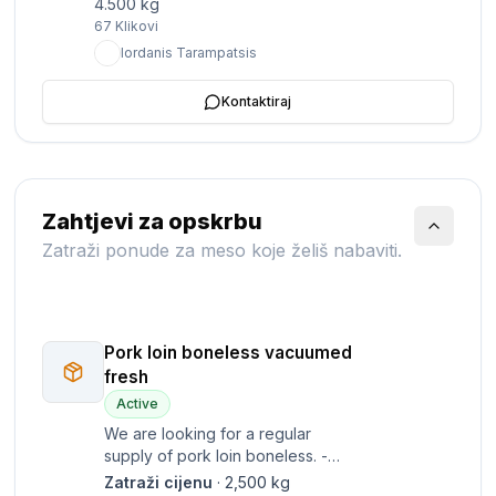
4.500 kg
67
Klikovi
Iordanis Tarampatsis
Kontaktiraj
Zahtjevi za opskrbu
Zatraži ponude za meso koje želiš nabaviti.
Pork loin boneless vacuumed
fresh
Active
We are looking for a regular
supply of pork loin boneless. -
Quantity desired is approximately
Zatraži cijenu
·
2,500
kg