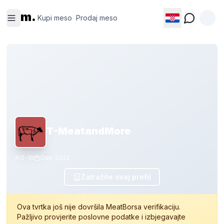
Kupi
Prodaj
m.
meso
meso
Kupi meso
Prodaj meso
T-MeatandMore
0-10
Osn.
2022
Zatražite ovaj profil
Ova tvrtka još nije dovršila MeatBorsa verifikaciju.
Pažljivo provjerite poslovne podatke i izbjegavajte