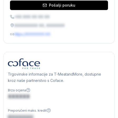
Pošalji poruku
+XX XXX XX XX XX
XXXXXXXXX XX, XXXXXXX
https://XXXXXXX.XX
Trgovinske informacije za T-MeatandMore, dostupne
kroz naše partnerstvo s Coface.
Brza ocjena
XXXXXX
Preporučeni maks. kredit
€XXXXXX