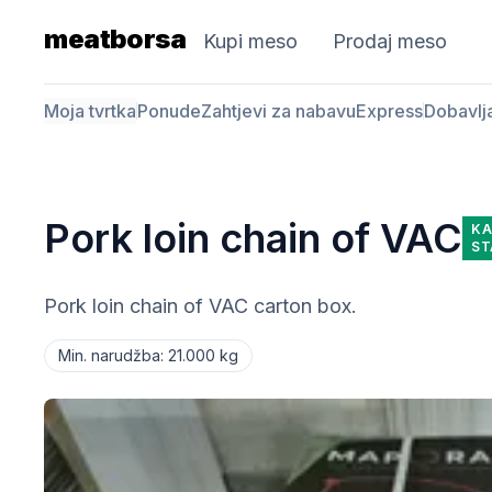
meatborsa
Kupi meso
Prodaj meso
Moja tvrtka
Ponude
Zahtjevi za nabavu
Express
Dobavlj
Pork loin chain of VAC
KA
ST
Pork loin chain of VAC carton box.
Min. narudžba
:
21.000 kg