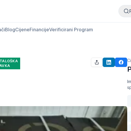
Kupi meso
Prodaj meso
ači
Blog
Cijene
Financije
Verificirani Program
C
TALOŠKA
AVKA
P
Im
s