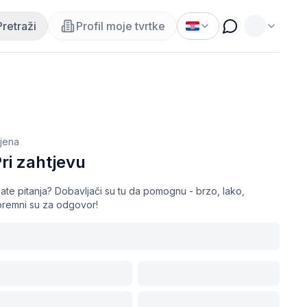
Pretraži
Profil moje tvrtke
ijena
ri zahtjevu
ate pitanja? Dobavljači su tu da pomognu - brzo, lako,
premni su za odgovor!