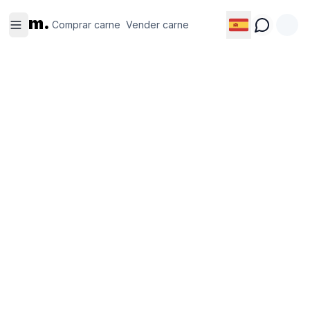
Comprar
Vender
m.
carne
carne
Comprar carne
Vender carne