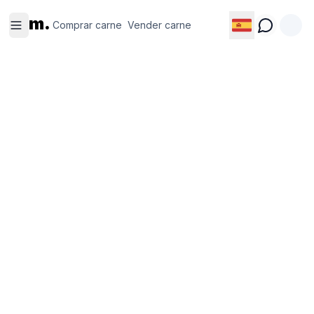
Comprar
Vender
m.
carne
carne
Comprar carne
Vender carne