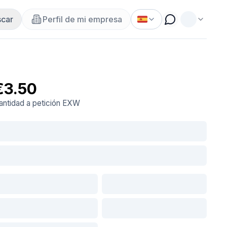
car
Perfil de mi empresa
€3.50
antidad a petición
EXW