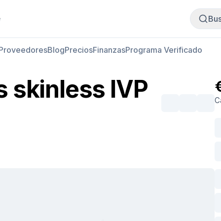
Comprar carne
Vender carne
e
Bus
Proveedores
Blog
Precios
Finanzas
Programa Verificado
 skinless IVP
C