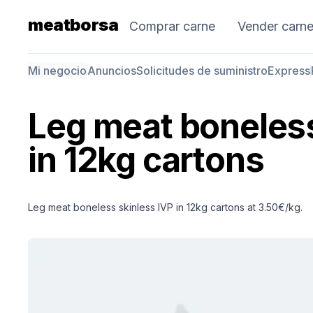
meatborsa
Comprar carne
Vender carn
Mi negocio
Anuncios
Solicitudes de suministro
Express
Leg meat boneless
in 12kg cartons
Leg meat boneless skinless IVP in 12kg cartons at 3.50€/kg.