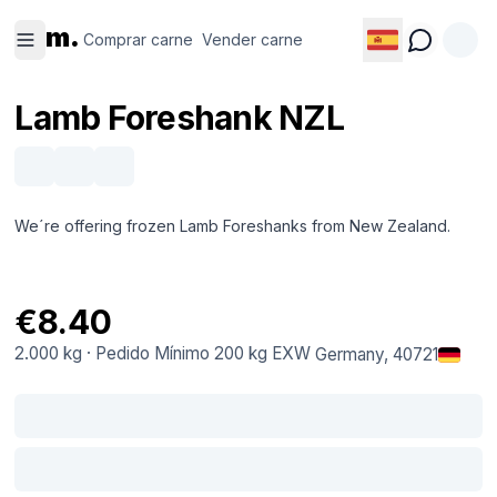
Comprar
Vender
m.
carne
carne
Comprar carne
Vender carne
Lamb Foreshank NZL
We´re offering frozen Lamb Foreshanks from New Zealand.
€8.40
2.000 kg
·
Pedido Mínimo
200 kg
EXW
Germany
, 40721