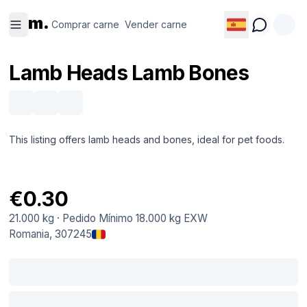
Comprar
Vender
m.
carne
carne
Comprar carne
Vender carne
Lamb Heads Lamb Bones
This listing offers lamb heads and bones, ideal for pet foods.
€0.30
21.000 kg
·
Pedido Mínimo
18.000 kg
EXW
Romania
, 307245