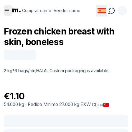
Comprar
Vender
m.
carne
carne
Comprar carne
Vender carne
Frozen chicken breast with
skin, boneless
2 kg*6 bags/ctn;HALAL;Custom packaging is available.
€1.10
54.000 kg
·
Pedido Mínimo
27.000 kg
EXW
China