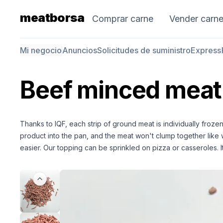
meatborsa
Comprar carne
Vender carn
Mi negocio
Anuncios
Solicitudes de suministro
Express
Beef minced meat
Thanks to IQF, each strip of ground meat is individually frozen
product into the pan, and the meat won't clump together like 
easier. Our topping can be sprinkled on pizza or casseroles. I