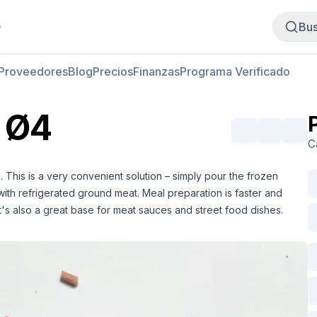
Comprar carne
Vender carne
e
Bus
Proveedores
Blog
Precios
Finanzas
Programa Verificado
 Ø4
C
. This is a very convenient solution – simply pour the frozen
with refrigerated ground meat. Meal preparation is faster and
t's also a great base for meat sauces and street food dishes.