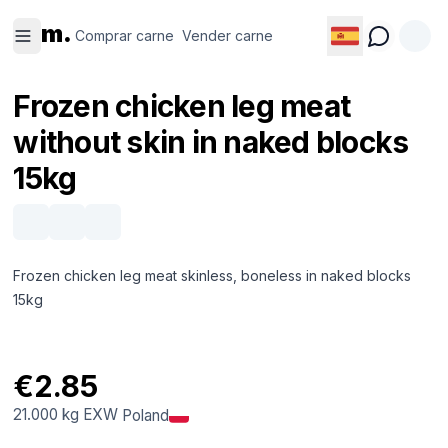
Comprar
Vender
m.
carne
carne
Comprar carne
Vender carne
Frozen chicken leg meat
without skin in naked blocks
15kg
Frozen chicken leg meat skinless, boneless in naked blocks
15kg
€2.85
21.000 kg
EXW
Poland