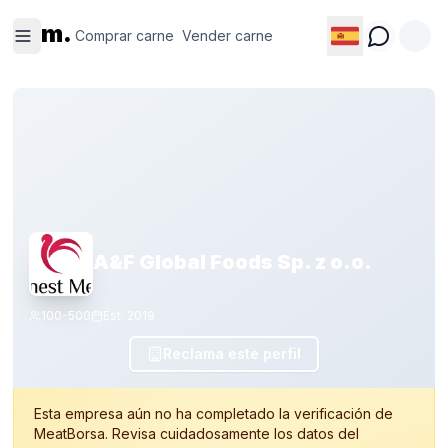
Comprar
Vender
m.
carne
carne
Comprar carne
Vender carne
A&F Global Foods Sp. z o.o.
100-500
Est.
2019
Reclama este perfil
Esta empresa aún no ha completado la verificación de
MeatBorsa. Revisa cuidadosamente los datos del