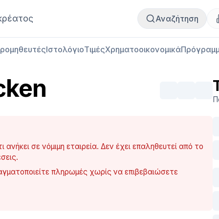
Αγορά κρέατος
Πωλήσεις κρέατος
κρέατος
Αναζήτηση
ρομηθευτές
Ιστολόγιο
Τιμές
Χρηματοοικονομικά
Πρόγραμμ
cken
Π
 ανήκει σε νόμιμη εταιρεία. Δεν έχει επαληθευτεί από το
σεις.
ραγματοποιείτε πληρωμές χωρίς να επιβεβαιώσετε