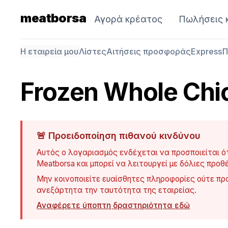
meatborsa
Αγορά κρέατος
Πωλήσεις 
Η εταιρεία μου
Λίστες
Αιτήσεις προσφοράς
Express
Π
Frozen Whole Chi
🚨
Προειδοποίηση πιθανού κινδύνου
Αυτός ο λογαριασμός ενδέχεται να προσποιείται ότι
Meatborsa και μπορεί να λειτουργεί με δόλιες προθέ
Μην κοινοποιείτε ευαίσθητες πληροφορίες ούτε π
ανεξάρτητα την ταυτότητα της εταιρείας.
Αναφέρετε ύποπτη δραστηριότητα εδώ