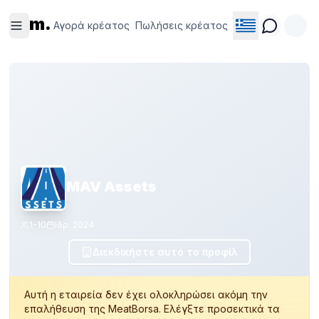
Αγορά
Πωλήσεις
m.
κρέατος
κρέατος
Αγορά κρέατος
Πωλήσεις κρέατος
MAV Assets
1-10
Ιδρ.
2024
Διεκδικήστε αυτό το προφίλ
Αυτή η εταιρεία δεν έχει ολοκληρώσει ακόμη την
επαλήθευση της MeatBorsa. Ελέγξτε προσεκτικά τα