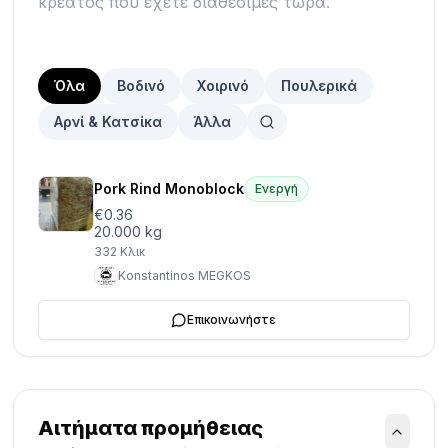
κρέατος που έχετε διαθέσιμες τώρα.
Όλα
Βοδινό
Χοιρινό
Πουλερικά
Αρνί & Κατσίκα
Άλλα
Pork Rind Monoblock
Ενεργή
€0.36
20.000 kg
332
Κλικ
Konstantinos MEGKOS
Επικοινωνήστε
Αιτήματα προμήθειας