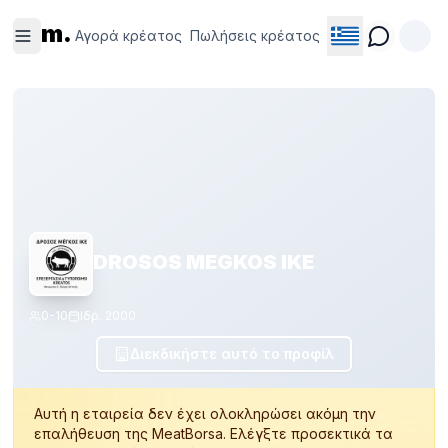
Αγορά
Πωλήσεις
m.
κρέατος
κρέατος
Αγορά κρέατος
Πωλήσεις κρέατος
DROSOS MEGKOS IKE
0-10
Ιδρ.
2000
Διεκδικήστε αυτό το προφίλ
Αυτή η εταιρεία δεν έχει ολοκληρώσει ακόμη την
επαλήθευση της MeatBorsa. Ελέγξτε προσεκτικά τα