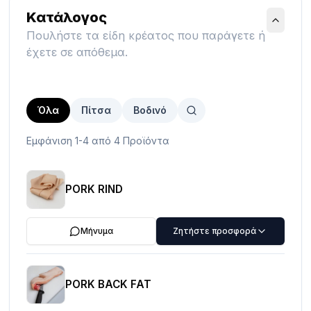
Κατάλογος
Πουλήστε τα είδη κρέατος που παράγετε ή
έχετε σε απόθεμα.
Όλα
Πίτσα
Βοδινό
Εμφάνιση 1-4 από 4 Προϊόντα
PORK RIND
Μήνυμα
Ζητήστε προσφορά
PORK BACK FAT