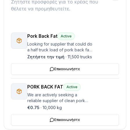
Ζητήστε προσφορές για το κρέας που
θέλετε να προμηθευτείτε.
Pork Back Fat
Active
Looking for supplier that could do
a half truck load of pork back fat
(no rind on it) delivered in Athens
Ζητήστε την τιμή
·
11,500
trucks
Greece. Please get back to me
with a price delivered in Greece.
Επικοινωνήστε
PORK BACK FAT
Active
We are actively seeking a
reliable supplier of clean pork
back fat, with delivery to Athens,
€0.75
·
10,000
kg
Greece. Our current interest is in
purchasing approximately half a
Επικοινωνήστε
truck load. There is also
enthusiastic