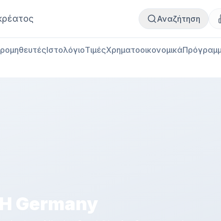
Αγορά κρέατος
Πωλήσεις κρέατος
κρέατος
Αναζήτηση
ρομηθευτές
Ιστολόγιο
Τιμές
Χρηματοοικονομικά
Πρόγραμμ
H Germany