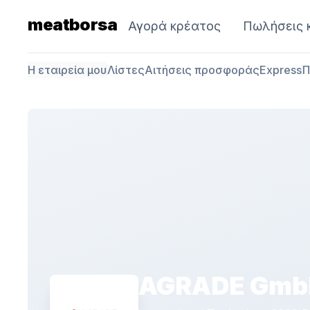
meatborsa
Αγορά κρέατος
Πωλήσεις 
Η εταιρεία μου
Λίστες
Αιτήσεις προσφοράς
Express
Π
AGRADE Gmb