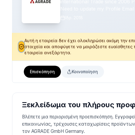
international Trade since 2006 P
Need to update my Profile Email
Ιδρ.
2018
Αυτή η εταιρεία δεν έχει ολοκληρώσει ακόμη την επ
στοιχεία και αποφύγετε να μοιράζεστε ευαίσθητες
εταιρεία ανεξάρτητα.
Επισκόπηση
Κοινοποίηση
Ξεκλείδωμα του πλήρους προφί
Βλέπετε μια περιορισμένη προεπισκόπηση. Εγγραφ
επικοινωνίας, τρέχουσες καταχωρίσεις προϊόντων,
τον AGRADE GmbH Germany.