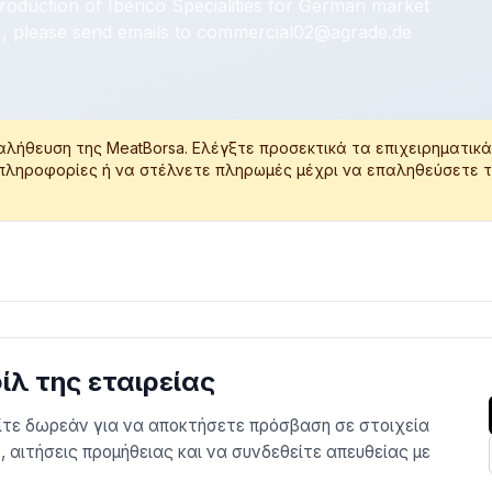
roduction of Iberico Specialities for German market
 , please send emails to
commercial02@agrade.de
αλήθευση της MeatBorsa. Ελέγξτε προσεκτικά τα επιχειρηματικ
 πληροφορίες ή να στέλνετε πληρωμές μέχρι να επαληθεύσετε 
λ της εταιρείας
είτε δωρεάν για να αποκτήσετε πρόσβαση σε στοιχεία
 αιτήσεις προμήθειας και να συνδεθείτε απευθείας με